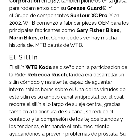
Corporation
en 1987, también pioneros en la grasa
para rodamientos con su
Grease Guard®
. Y
el Grupo de componentes
Suntour XC Pro
. Y en
2002, WTB comenzó a fabricar piezas OEM para los
principales fabricantes como
Gary Fisher Bikes,
Marin Bikes, etc.
Como podéis ver hay mucha
historia del MTB detrás de WTB.
El Sillín
El sillín
WTB Koda
se diseño con la participación de
la Rider
Rebecca Rusch
, la idea era desarrollar un
sillín cómodo y resistente, capaz de aguantar
interminables horas sobre el. Una de las virtudes de
este sillín es su amplio canal antiprostático, el cual,
recorre el sillín a lo largo de su eje central, gracias
también a la anchura de su canal, se reduce el
contacto y la compresión de los tejidos blandos y
los tendones, eliminando el entumecimiento
ayudandonos a prevenir problemas de próstata. Su