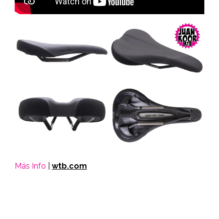
Más Info
|
wtb.com